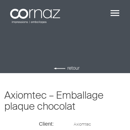
Skip
to
content
retour
Axiomtec – Emballage
plaque chocolat
Client:
Axiomtec