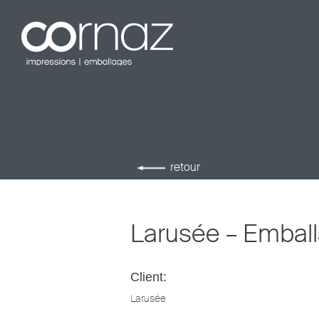
Skip
to
content
retour
Larusée – Emball
Client:
Larusée