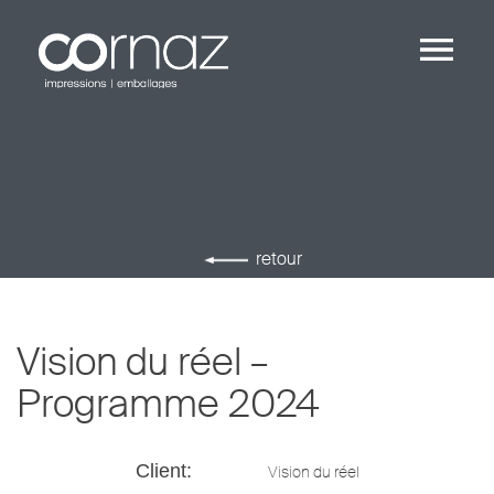
Skip
to
content
retour
Vision du réel –
Programme 2024
Client:
Vision du réel